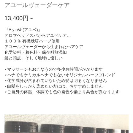
アユールヴェーダーケア
13,400円～
『AｙuVe(アユベ)』
アロマヘッドスパからアユベケア…
１００％ 有機栽培ハーブ使用
アユールヴェーダーから生まれたヘアケア
化学染料・着色料・保存料無添加
髪と頭皮、そして地球に優しい
⋆マッサージもおこなうので多少お時間がかかります
⋆ヘナでもケミカルヘナでもないオリジナルハーブブレンド
⋆化学成分が含まれていないため髪は明るくなりません
⋆白髪をしっかり染めたい方には、おすすめしません
⋆ご自身の体温、体調でも色の発色や染まり具合が異なります