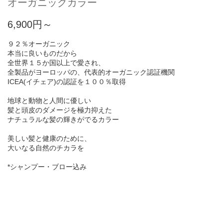
オーガニックカラー
6,900円～
９２％オーガニック
本当に良いものだから
全世界１５か国以上で愛され、
全製品がヨーロッパの、代表的オーガニック認証機関
ICEA(イチェア)の認証を１００％取得
地球と動物と人間に優しい
髪と頭皮のダメージを極力抑えた
ナチュラルな髪の輝きがでるカラー
美しい髪と健康のために、
大いなる自然のチカラを
*シャンプー・ブロー込み