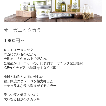
オーガニックカラー
6,900円～
９２％オーガニック
本当に良いものだから
全世界１５か国以上で愛され、
全製品がヨーロッパの、代表的オーガニック認証機関
ICEA(イチェア)の認証を１００％取得
地球と動物と人間に優しい
髪と頭皮のダメージを極力抑えた
ナチュラルな髪の輝きがでるカラー
美しい髪と健康のために、
大いなる自然のチカラを